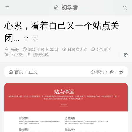
初学者
心累，看着自己又一个站点关
闭...
博
发
Andy
2018 年 08 月 22 日
9196 次浏览
3 条评论
主：
布
分
747字数
随便说说
时
类：
间：
首页
正文
分享到：