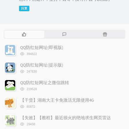
回复
热
最
随
门
新
机
文
评
文
QQ防红短网址(即视版)
章
论
章
浏
394822
览
次
QQ防红短网址(提示版)
数:
浏
247830
览
次
QQ防红短网址之微信跳转
数:
浏
219528
览
次
【干货】湖南大王卡免激活无限使用4G
数:
浏
80872
览
次
【失效】【教程】最近很火的绝地求生网页雷达
数:
浏
29438
览