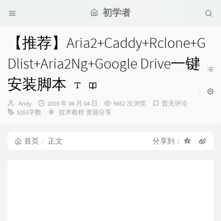
初学者
【推荐】Aria2+Caddy+Rclone+G
Dlist+Aria2Ng+Google Drive一键
安装脚本
博
发
Andy
2018 年 06 月 04 日
5652 次浏览
暂无评论
主：
布
分
5253字数
技术教程
资源分享
时
类：
间：
首页
正文
分享到：