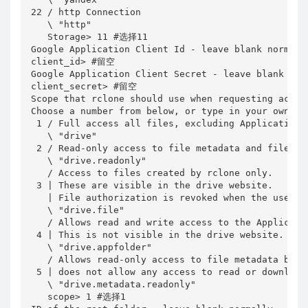
22 / http Connection

   \ "http"

   Storage> 11 #选择11

Google Application Client Id - leave blank normally
client_id> #留空

Google Application Client Secret - leave blank norm
client_secret> #留空

Scope that rclone should use when requesting access
Choose a number from below, or type in your own val
 1 / Full access all files, excluding Application D
   \ "drive"

 2 / Read-only access to file metadata and file con
   \ "drive.readonly"

   / Access to files created by rclone only.

 3 | These are visible in the drive website.

   | File authorization is revoked when the user de
   \ "drive.file"

   / Allows read and write access to the Applicatio
 4 | This is not visible in the drive website.

   \ "drive.appfolder"

   / Allows read-only access to file metadata but

 5 | does not allow any access to read or download 
   \ "drive.metadata.readonly"

   scope> 1 #选择1
