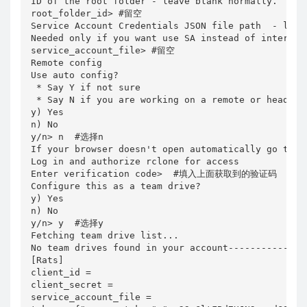
ID of the root folder - leave blank normally.  Fil
root_folder_id> #留空

Service Account Credentials JSON file path  - leave
Needed only if you want use SA instead of interacti
service_account_file> #留空

Remote config

Use auto config?

 * Say Y if not sure

 * Say N if you are working on a remote or headless
y) Yes

n) No

y/n> n  #选择n

If your browser doesn't open automatically go t
Log in and authorize rclone for access

Enter verification code>  #填入上面获取到的验证码

Configure this as a team drive?

y) Yes

n) No

y/n> y  #选择y

Fetching team drive list...

No team drives found in your account---------------
[Rats]

client_id = 

client_secret = 

service_account_file = 
