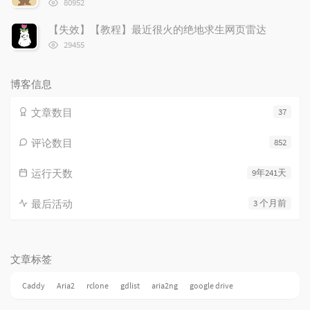
80952
览
次
【失效】【教程】最近很火的绝地求生网页雷达
数:
浏
29455
览
次
数:
博客信息
文章数目
37
评论数目
852
运行天数
9年241天
最后活动
3 个月前
文章标签
Caddy
Aria2
rclone
gdlist
aria2ng
google drive