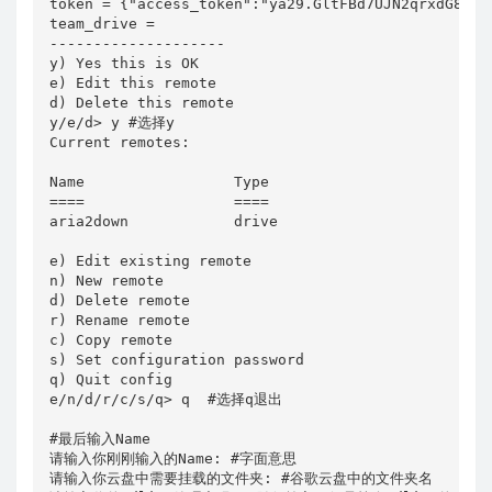
token = {"access_token":"ya29.GltFBd7UJN2qrxdG8FnG_
team_drive = 

--------------------

y) Yes this is OK

e) Edit this remote

d) Delete this remote

y/e/d> y #选择y

Current remotes:

Name                 Type

====                 ====

aria2down            drive

e) Edit existing remote

n) New remote

d) Delete remote

r) Rename remote

c) Copy remote

s) Set configuration password

q) Quit config

e/n/d/r/c/s/q> q  #选择q退出

#最后输入Name

请输入你刚刚输入的Name: #字面意思

请输入你云盘中需要挂载的文件夹: #谷歌云盘中的文件夹名
