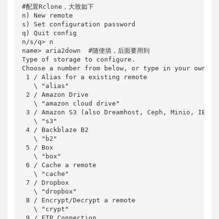
#配置Rclone，大致如下

n) New remote

s) Set configuration password

q) Quit config

n/s/q> n

name> aria2down  #随便填，后面要用到

Type of storage to configure.

Choose a number from below, or type in your own val
 1 / Alias for a existing remote

   \ "alias"

 2 / Amazon Drive

   \ "amazon cloud drive"

 3 / Amazon S3 (also Dreamhost, Ceph, Minio, IBM CO
   \ "s3"

 4 / Backblaze B2

   \ "b2"

 5 / Box

   \ "box"

 6 / Cache a remote

   \ "cache"

 7 / Dropbox

   \ "dropbox"

 8 / Encrypt/Decrypt a remote

   \ "crypt"

 9 / FTP Connection
