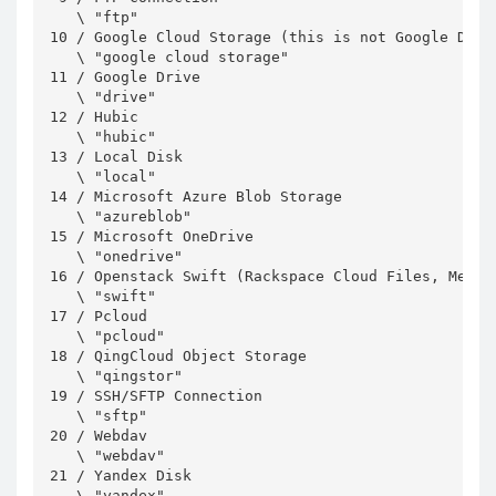
   \ "ftp"

10 / Google Cloud Storage (this is not Google Drive
   \ "google cloud storage"

11 / Google Drive

   \ "drive"

12 / Hubic

   \ "hubic"

13 / Local Disk

   \ "local"

14 / Microsoft Azure Blob Storage

   \ "azureblob"

15 / Microsoft OneDrive

   \ "onedrive"

16 / Openstack Swift (Rackspace Cloud Files, Memset
   \ "swift"

17 / Pcloud

   \ "pcloud"

18 / QingCloud Object Storage

   \ "qingstor"

19 / SSH/SFTP Connection

   \ "sftp"

20 / Webdav

   \ "webdav"

21 / Yandex Disk

   \ "yandex"
