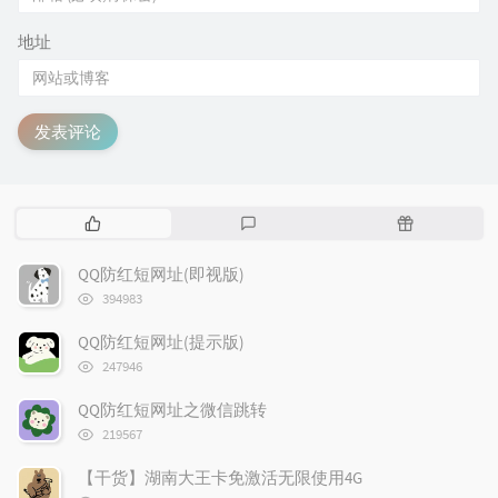
地址
发表评论
热
最
随
门
新
机
文
评
文
QQ防红短网址(即视版)
章
论
章
浏
394983
览
次
QQ防红短网址(提示版)
数:
浏
247946
览
次
QQ防红短网址之微信跳转
数:
浏
219567
览
次
【干货】湖南大王卡免激活无限使用4G
数:
浏