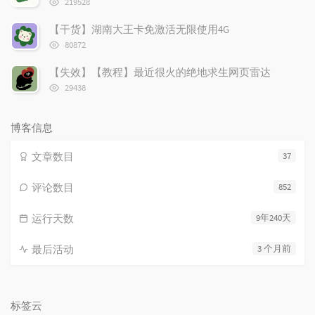
219528
览
次
【干货】湖南大王卡免激活无限使用4G
数:
浏
80872
览
次
【失效】【教程】最近很火的绝地求生网页雷达
数:
浏
29438
览
次
数:
博客信息
文章数目
37
评论数目
852
运行天数
9年240天
最后活动
3 个月前
标签云