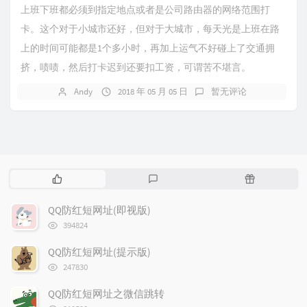
上班下班都必须到指定地点或者是公司路由器的网络范围打
卡。这个对于小城市还好，但对于大城市，每天光是上班在路
上的时间可能都是1个多小时，再加上运气不好碰上了交通拥
挤，啧啧，然后打卡迟到还要扣工资，可谓苦不堪言。
Andy
2018 年 05 月 05 日
暂无评论
热
最
随
门
新
机
文
评
文
QQ防红短网址(即视版)
章
论
章
浏
394824
览
次
QQ防红短网址(提示版)
数:
浏
247830
览
次
QQ防红短网址之微信跳转
数:
浏