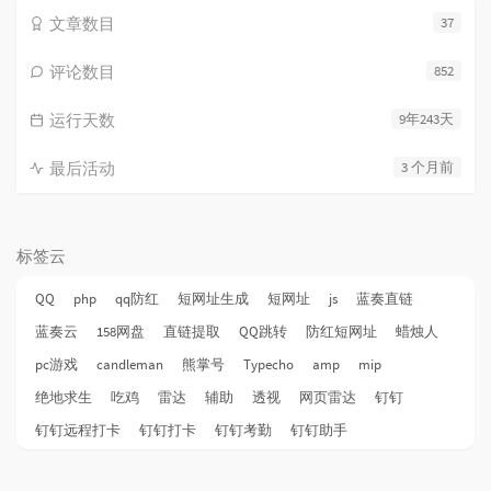
文章数目
37
评论数目
852
运行天数
9年243天
最后活动
3 个月前
标签云
QQ
php
qq防红
短网址生成
短网址
js
蓝奏直链
蓝奏云
158网盘
直链提取
QQ跳转
防红短网址
蜡烛人
pc游戏
candleman
熊掌号
Typecho
amp
mip
绝地求生
吃鸡
雷达
辅助
透视
网页雷达
钉钉
钉钉远程打卡
钉钉打卡
钉钉考勤
钉钉助手