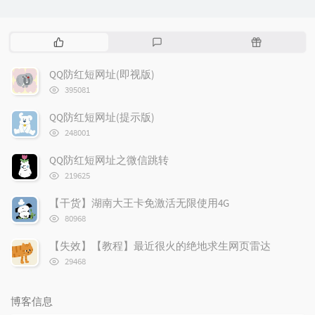
热
最
随
门
新
机
文
评
文
QQ防红短网址(即视版)
章
论
章
浏
395081
览
次
QQ防红短网址(提示版)
数:
浏
248001
览
次
QQ防红短网址之微信跳转
数:
浏
219625
览
次
【干货】湖南大王卡免激活无限使用4G
数:
浏
80968
览
次
【失效】【教程】最近很火的绝地求生网页雷达
数:
浏
29468
览
次
数:
博客信息