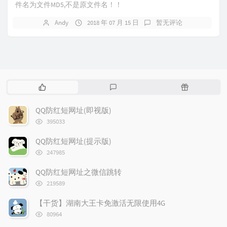
件名为文件MD5,不是原文件名！！
Andy
2018 年 07 月 15 日
暂无评论
热
最
随
门
新
机
文
评
文
QQ防红短网址(即视版)
章
论
章
浏
395033
览
次
QQ防红短网址(提示版)
数:
浏
247985
览
次
QQ防红短网址之微信跳转
数:
浏
219589
览
次
【干货】湖南大王卡免激活无限使用4G
数:
浏
80964
览