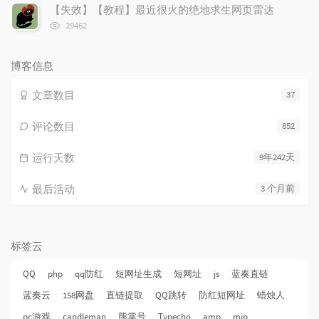
次
【失效】【教程】最近很火的绝地求生网页雷达
数:
浏
29462
览
次
数:
博客信息
文章数目
37
评论数目
852
运行天数
9年242天
最后活动
3 个月前
标签云
QQ
php
qq防红
短网址生成
短网址
js
蓝奏直链
蓝奏云
158网盘
直链提取
QQ跳转
防红短网址
蜡烛人
pc游戏
candleman
熊掌号
Typecho
amp
mip