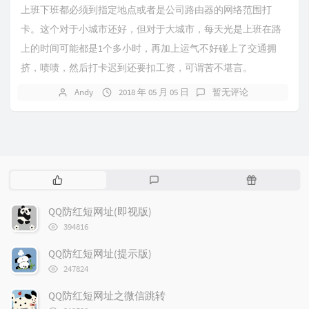
上班下班都必须到指定地点或者是公司路由器的网络范围打
卡。这个对于小城市还好，但对于大城市，每天光是上班在路
上的时间可能都是1个多小时，再加上运气不好碰上了交通拥
挤，啧啧，然后打卡迟到还要扣工资，可谓苦不堪言。
Andy
2018 年 05 月 05 日
暂无评论
热
最
随
门
新
机
文
评
文
QQ防红短网址(即视版)
章
论
章
浏
394816
览
次
QQ防红短网址(提示版)
数:
浏
247824
览
次
QQ防红短网址之微信跳转
数:
浏