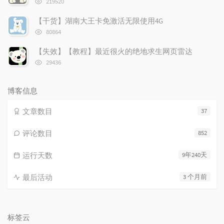
219520
览
次
【干货】湖南大王卡免激活无限使用4G
数:
浏
80864
览
次
【失效】【教程】最近很火的绝地求生网页雷达
数:
浏
29436
览
次
数:
博客信息
文章数目
37
评论数目
852
运行天数
9年240天
最后活动
3 个月前
标签云